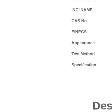
I
NCI NAME
CAS No.
EINECS
Appearance
Test Method
Specification
Des