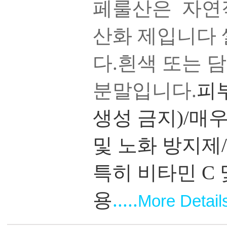
페룰산은 자연
산화 제입니다 
다.흰색 또는 
분말입니다.
피
생성 금지)/매
및 노화 방지제
특히 비타민 C 
용
.....
More Detail