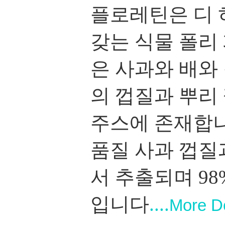
플로레틴은 디 
갖는 식물 폴리
은 사과와 배와
의 껍질과 뿌리
주스에 존재합
품질 사과 껍질
서 추출되며
98
입니다
....
More De