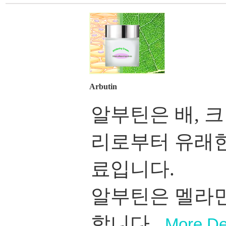
Arbutin
알부틴은 배, 크
리로부터 유래한
료입니다.
알부틴은 멜라민
합니다
...
More De