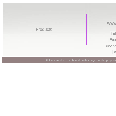
www
Products
:
Te
Fa
econ
M
All trade marks mentioned on this page are the prope