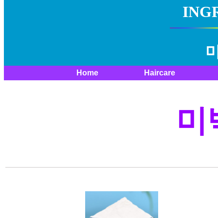
ING
Home
Haircare
미